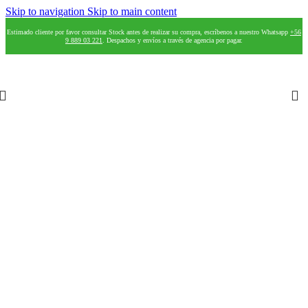
Skip to navigation
Skip to main content
Estimado cliente por favor consultar Stock antes de realizar su compra, escríbenos a nuestro Whatsapp
+56
9 889 03 221
. Despachos y envíos a través de agencia por pagar.