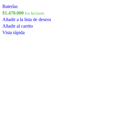
Baterías
$
1.470.000
Iva Incluido
Añadir a la lista de deseos
Añadir al carrito
Vista rápida
Comparar
Cable Comunicación BMS Pylontech a Voltronic
Accesorios y monitoreo
$
12.000
Iva Incluido
Añadir a la lista de deseos
Añadir al carrito
Vista rápida
Instalaciones Paneles Solares y Termo Solares