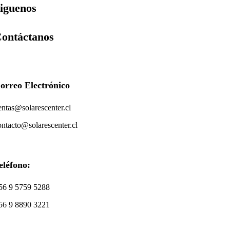
iguenos
ontáctanos
orreo Electrónico
entas@solarescenter.cl
ontacto@solarescenter.cl
eléfono:
56 9 5759 5288
56 9 8890 3221