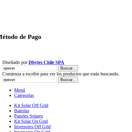
étodo de Pago
Diseñado por
Dbytes Chile SPA
Buscar...
Comienza a escribir para ver los productos que estás buscando.
Buscar...
Menú
Categorías
Kit Solar Off Grid
Baterías
Paneles Solares
Kit Solar On Grid
Inversores Off Grid
Inversores On Grid