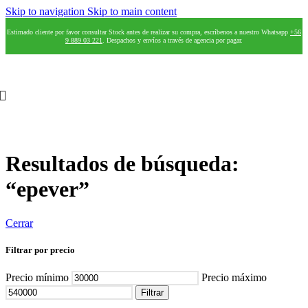
Skip to navigation
Skip to main content
Estimado cliente por favor consultar Stock antes de realizar su compra, escríbenos a nuestro Whatsapp
+56
9 889 03 221
. Despachos y envíos a través de agencia por pagar.
Resultados de búsqueda:
“epever”
Cerrar
Filtrar por precio
Precio mínimo
Precio máximo
Filtrar