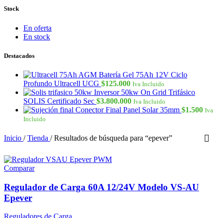
Stock
En oferta
En stock
Destacados
Batería Gel 75Ah 12V Ciclo
Profundo Ultracell UCG
$
125.000
Iva Incluido
Inversor 50kw On Grid Trifásico
SOLIS Certificado Sec
$
3.800.000
Iva Incluido
Conector Final Panel Solar 35mm
$
1.500
Iva
Incluido
Inicio
/
Tienda
/
Resultados de búsqueda para “epever”
Comparar
Regulador de Carga 60A 12/24V Modelo VS-AU
Epever
Reguladores de Carga